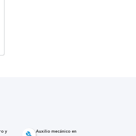
ro y
Auxilio mecánico en
build