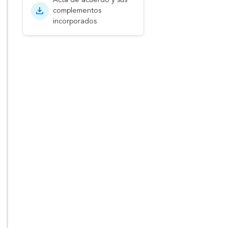
download
complementos
incorporados