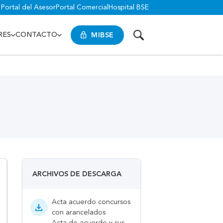
Portal del Asesor
Portal Comercial
Hospital BSE
MIBSE
RES
CONTACTO
ARCHIVOS DE DESCARGA
Acta acuerdo concursos
download
con arancelados
Acta de acuerdo y sus