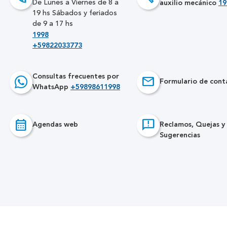
auxilio mecánico
19
De Lunes a Viernes de 8 a
19 hs Sábados y feriados
de 9 a 17 hs
1998
+59822033773
Consultas frecuentes por
email
Formulario de cont
WhatsApp
+59898611998
calendar_month
feedback
Agendas web
Reclamos, Quejas y
Sugerencias