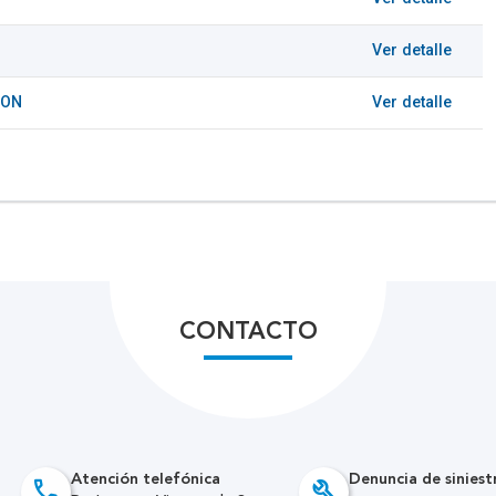
Ver detalle
ION
Ver detalle
CONTACTO
Atención telefónica
Denuncia de siniest
call
build