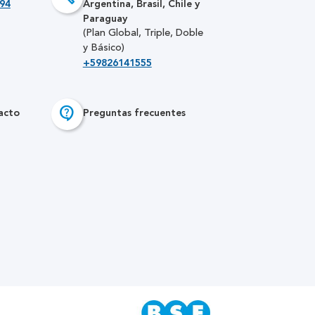
94
Argentina, Brasil, Chile y
Paraguay
(Plan Global, Triple, Doble
y Básico)
+59826141555
contact_support
acto
Preguntas frecuentes