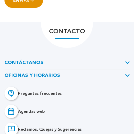
arrow_right_alt
ENVIAR
CONTACTO
CONTÁCTANOS
OFICINAS Y HORARIOS
contact_support
Preguntas frecuentes
calendar_month
Agendas web
feedback
Reclamos, Quejas y Sugerencias