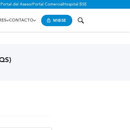
Portal del Asesor
Portal Comercial
Hospital BSE
MIBSE
RES
CONTACTO
QS)