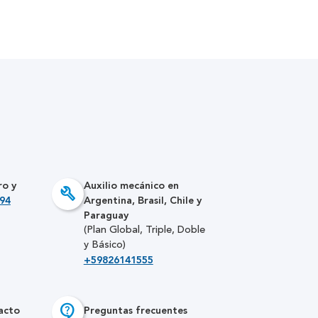
ro y
Auxilio mecánico en
build
94
Argentina, Brasil, Chile y
Paraguay
(Plan Global, Triple, Doble
y Básico)
+59826141555
contact_support
acto
Preguntas frecuentes