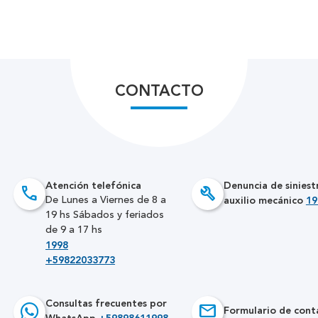
CONTACTO
Atención telefónica
Denuncia de siniest
call
build
auxilio mecánico
19
De Lunes a Viernes de 8 a
19 hs Sábados y feriados
de 9 a 17 hs
1998
+59822033773
Consultas frecuentes por
email
Formulario de cont