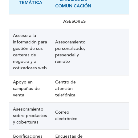
TEMÁTICA
COMUNICACIÓN
Clientes
ASESORES
Competencia
Acceso a la
Comunidad
información para
Asesoramiento
gestión de sus
personalizado,
carteras de
presencial y
Gobierno
negocio y a
remoto
cotizadores web
Proveedores
Apoyo en
Centro de
Sindicatos
campañas de
atención
venta
telefónica
Usuarios
Asesoramiento
Correo
sobre productos
electrónico
y coberturas
Bonificaciones
Encuestas de