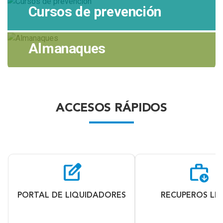
Cursos de prevención
Almanaques
ACCESOS RÁPIDOS
edit_square
work_update
PORTAL DE LIQUIDADORES
RECUPEROS LE