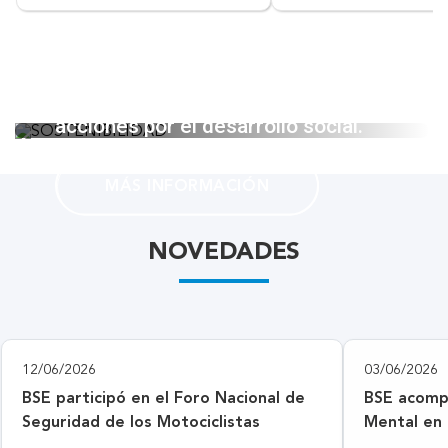
SOSTENIBILIDAD
Un espacio para compartir nuestras
acciones por el desarrollo social.
MÁS INFORMACIÓN
NOVEDADES
12/06/2026
03/06/2026
BSE participó en el Foro Nacional de
BSE acompa
Seguridad de los Motociclistas
Mental en
Stirling